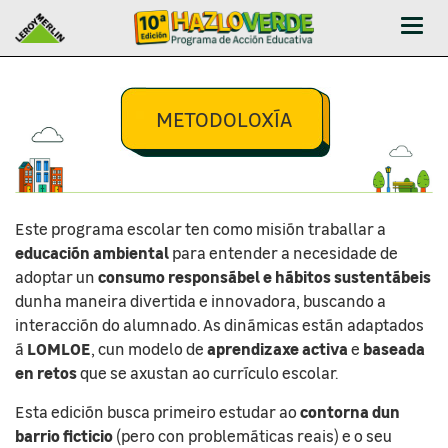
Abrir
-
Cerr
Men
METODOLOXÍA
Este programa escolar ten como misión traballar a
educación ambiental
para entender a necesidade de
consumo responsábel e hábitos sustentábeis
adoptar un
dunha maneira divertida e innovadora, buscando a
interacción do alumnado. As dinámicas están adaptados
LOMLOE
aprendizaxe activa
baseada
á
, cun modelo de
e
en retos
que se axustan ao currículo escolar.
contorna dun
Esta edición busca primeiro estudar ao
barrio ficticio
(pero con problemáticas reais) e o seu