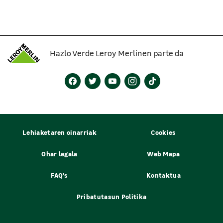
Hazlo Verde Leroy Merlinen parte da
Lehiaketaren oinarriak
Cookies
Ohar legala
Web Mapa
FAQ's
Kontaktua
Pribatutasun Politika