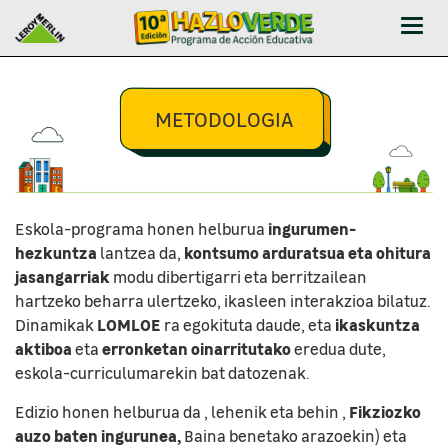
Abrir
-
Cerr
Men
METODOLOGIA
ingurumen-
Eskola-programa honen helburua
hezkuntza
kontsumo arduratsua eta ohitura
lantzea da,
jasangarriak
modu dibertigarri eta berritzailean
hartzeko beharra ulertzeko, ikasleen interakzioa bilatuz.
LOMLOE
ikaskuntza
Dinamikak
ra egokituta daude, eta
aktiboa
erronketan oinarritutako
eta
eredua dute,
eskola-curriculumarekin bat datozenak.
Fikziozko
Edizio honen helburua da , lehenik eta behin ,
auzo baten ingurunea,
Baina benetako arazoekin) eta