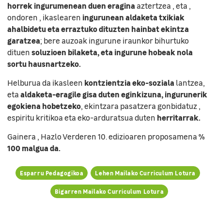
horrek ingurumenean duen eragina
aztertzea , eta ,
ingurunean aldaketa txikiak
ondoren , ikaslearen
ahalbidetu eta erraztuko dituzten hainbat ekintza
garatzea
; bere auzoak ingurune iraunkor bihurtuko
soluzioen bilaketa, eta ingurune hobeak nola
dituen
sortu hausnartzeko.
kontzientzia eko-soziala
Helburua da ikasleen
lantzea,
aldaketa-eragile gisa duten eginkizuna, ingurunerik
eta
egokiena hobetzeko
, ekintzara pasatzera gonbidatuz ,
herritarrak.
espiritu kritikoa eta eko-arduratsua duten
%
Gainera , Hazlo Verderen 10. edizioaren proposamena
100 malgua da.
Esparru Pedagogikoa
Lehen Mailako Curriculum Lotura
Bigarren Mailako Curriculum Lotura